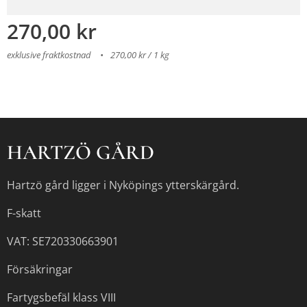
270,00
kr
exklusive fraktkostnad
270,00 kr / 1 kg
HARTZÖ GÅRD
Hartzö gård ligger i Nyköpings ytterskärgård.
F-skatt
VAT: SE720330663901
Försäkringar
Fartygsbefäl klass VIII