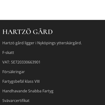
HARTZÖ GÅRD
Hartzö gård ligger i Nyköpings ytterskärgård.
F-skatt
VAT: SE720330663901
Försäkringar
Fartygsbefäl klass VIII
Handhavande Snabba Fartyg
Svävarcertifikat