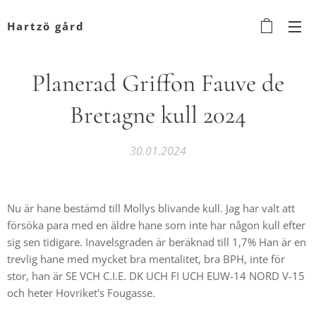
Hartzö gård
Planerad Griffon Fauve de
Bretagne kull 2024
30.01.2024
Nu är hane bestämd till Mollys blivande kull. Jag har valt att
försöka para med en äldre hane som inte har någon kull efter
sig sen tidigare. Inavelsgraden är beräknad till 1,7% Han är en
trevlig hane med mycket bra mentalitet, bra BPH, inte för
stor, han är SE VCH C.I.E. DK UCH FI UCH EUW-14 NORD V-15
och heter Hovriket's Fougasse.