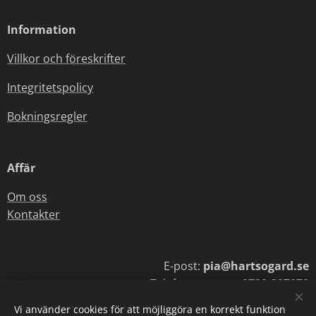
Information
Villkor och föreskrifter
Integritetspolicy
Bokningsregler
Affär
Om oss
Kontakter
E-post:
pia@hartsogard.se
Telefonnummer:
0722-397070
Vi använder cookies för att möjliggöra en korrekt funktion
E-post:
lars@hartsogard.se